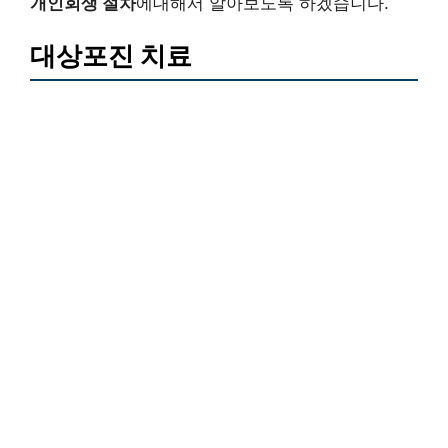
개인회생 절차
에대해서 알아보도록 하겠습니다.
대상포진 치료