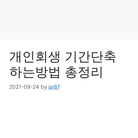
개인회생 기간단축
하는방법 총정리
2021-09-24
by
jai87