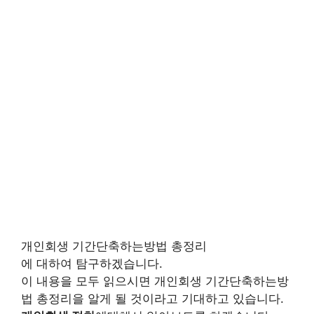
개인회생 기간단축하는방법 총정리
에 대하여 탐구하겠습니다.
이 내용을 모두 읽으시면 개인회생 기간단축하는방
법 총정리을 알게 될 것이라고 기대하고 있습니다.