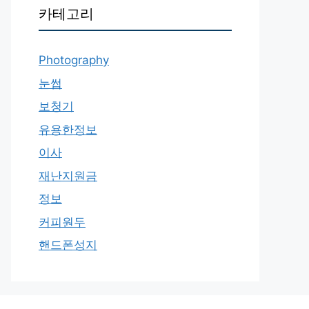
카테고리
Photography
눈썹
보청기
유용한정보
이사
재난지원금
정보
커피원두
핸드폰성지