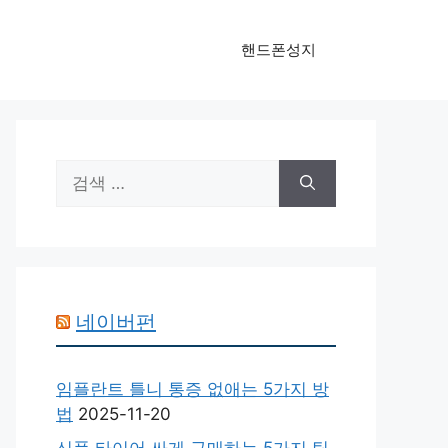
핸드폰성지
검
색:
네이버펀
임플란트 틀니 통증 없애는 5가지 방
법
2025-11-20
신품 타이어 싸게 구매하는 5가지 팁