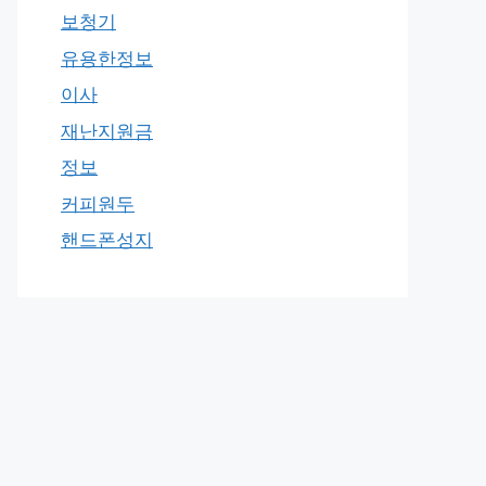
보청기
유용한정보
이사
재난지원금
정보
커피원두
핸드폰성지