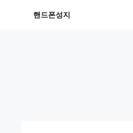
컨
텐
핸드폰성지
츠
로
건
너
뛰
기