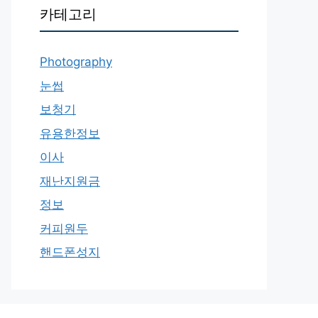
카테고리
Photography
눈썹
보청기
유용한정보
이사
재난지원금
정보
커피원두
핸드폰성지