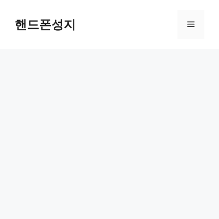
컨
텐
핸드폰성지
메
츠
로
뉴
건
너
뛰
기