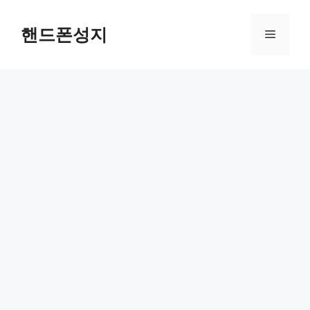
컨
텐
핸드폰성지
메
츠
로
뉴
건
너
뛰
기