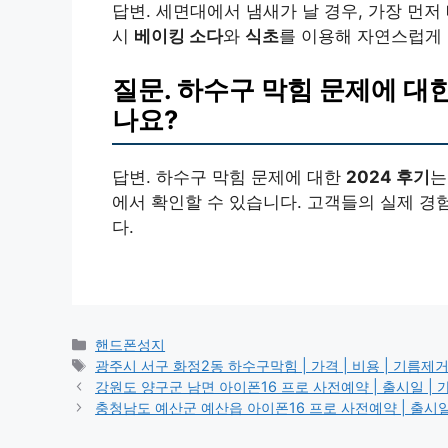
답변. 세면대에서 냄새가 날 경우, 가장 먼
시
베이킹 소다
와
식초
를 이용해 자연스럽게 
질문. 하수구 막힘 문제에 대
나요?
답변. 하수구 막힘 문제에 대한
2024 후기
는
에서 확인할 수 있습니다. 고객들의 실제 경
다.
카
핸드폰성지
테
태
광주시 서구 화정2동 하수구막힘 | 가격 | 비용 | 기름제거 | 
고
그
강원도 양구군 남면 아이폰16 프로 사전예약 | 출시일 | 가격 |
리
충청남도 예산군 예산읍 아이폰16 프로 사전예약 | 출시일 | 가격