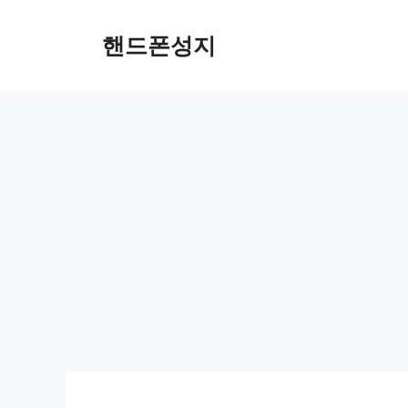
컨
텐
핸드폰성지
츠
로
건
너
뛰
기