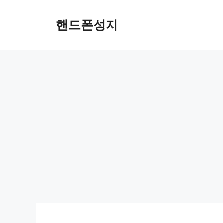
컨
텐
핸드폰성지
츠
로
건
너
뛰
기