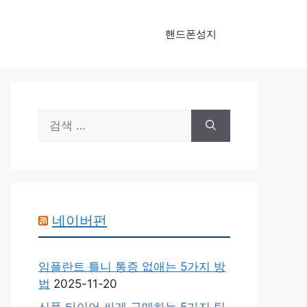
핸드폰성지
검
색:
네이버펀
임플란트 틀니 통증 없애는 5가지 방
법
2025-11-20
신품 타이어 싸게 구매하는 5가지 팁