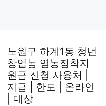
노원구 하계1동 청년
창업농 영농정착지
원금 신청 사용처 |
지급 | 한도 | 온라인
| 대상