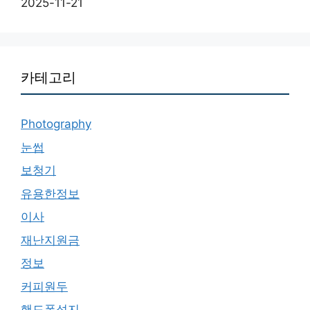
2025-11-21
카테고리
Photography
눈썹
보청기
유용한정보
이사
재난지원금
정보
커피원두
핸드폰성지