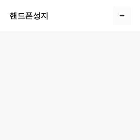
컨
텐
핸드폰성지
메
츠
로
뉴
건
너
뛰
기