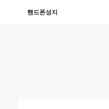
컨
텐
핸드폰성지
츠
로
건
너
뛰
기