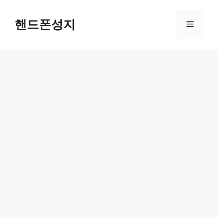
컨
텐
핸드폰성지
메
츠
로
뉴
건
너
뛰
기