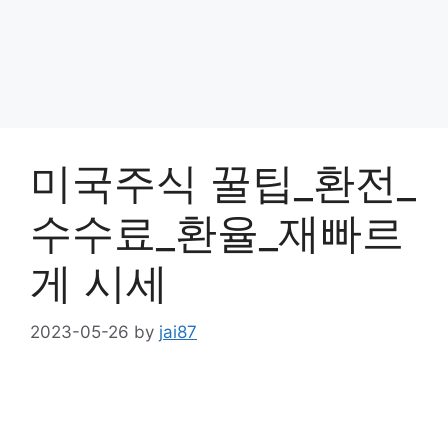
미국주식 꿀팁_환전_
수수료_환율_재빠르
게 시세
2023-05-26
by
jai87