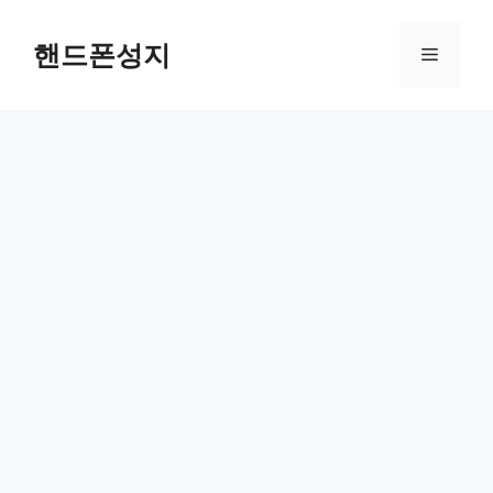
컨
텐
핸드폰성지
메
츠
로
뉴
건
너
뛰
기