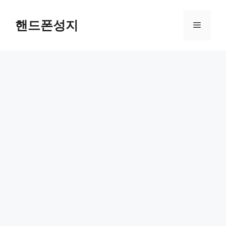
컨
텐
핸드폰성지
메
츠
로
뉴
건
너
뛰
기