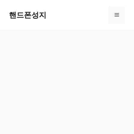
컨
텐
핸드폰성지
메
츠
로
뉴
건
너
뛰
기