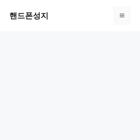
컨
텐
핸드폰성지
메
츠
로
뉴
건
너
뛰
기