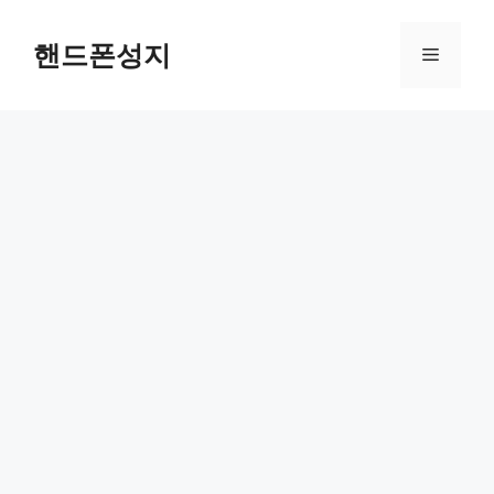
컨
텐
핸드폰성지
메
츠
로
뉴
건
너
뛰
기