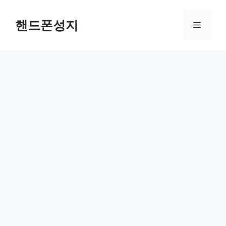
Skip
to
핸드폰성지
Menu
content