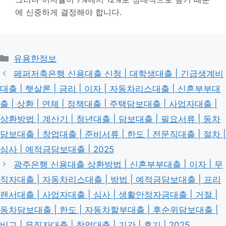
에 신중하게 결정해야 합니다.
Categories
유용한정보
페퍼저축은행 신용대출 신청 | 대학생대출 | 긴급생계비
대출 | 햇살론 | 금리 | 이자 | 자동차리스대출 | 신혼부부대
출 | 상환 | 연체 | 정책대출 | 주택담보대출 | 사업자대출 |
상환방법 | 계산기 | 청년대출 | 담보대출 | 필요서류 | 동차
담보대출 | 창업대출 | 준비서류 | 한도 | 전문직대출 | 절차 |
심사 | 예적금담보대출 | 2025
광주은행 신용대출 상환방법 | 신혼부부대출 | 이자 | 무
직자대출 | 자동차리스대출 | 방법 | 예적금담보대출 | 프리
랜서대출 | 사업자대출 | 심사 | 생활안정자금대출 | 거절 |
동차담보대출 | 한도 | 자동차할부대출 | 후순위담보대출 |
비교 | 무직자대출 | 창업대출 | 기간 | 후기 | 2025