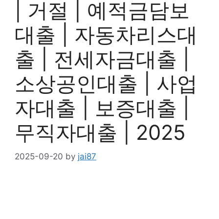
| 거절 | 예적금담보
대출 | 자동차리스대
출 | 전세자금대출 |
소상공인대출 | 사업
자대출 | 보증대출 |
무직자대출 | 2025
2025-09-20
by
jai87