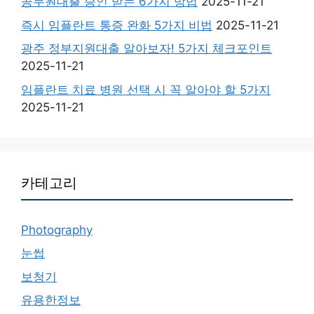
공무원대출 승인 받는 6가지 방법
2025-11-21
즉시 임플란트 통증 완화 5가지 비법
2025-11-21
광주 정부지원대출 알아보자! 5가지 체크포인트
2025-11-21
임플란트 치료 병원 선택 시 꼭 알아야 할 5가지
2025-11-21
카테고리
Photography
눈썹
보청기
유용한정보