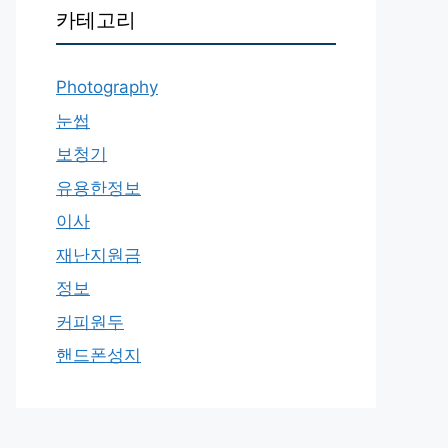
카테고리
Photography
눈썹
보청기
유용한정보
이사
재난지원금
정보
커피원두
핸드폰성지