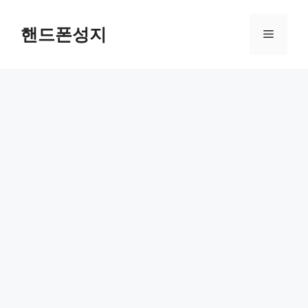
컨
텐
핸드폰성지
메
츠
로
뉴
건
너
뛰
기