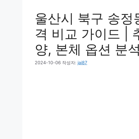
울산시 북구 송정동
격 비교 가이드 | 
양, 본체 옵션 분
2024-10-06
작성자:
jai87