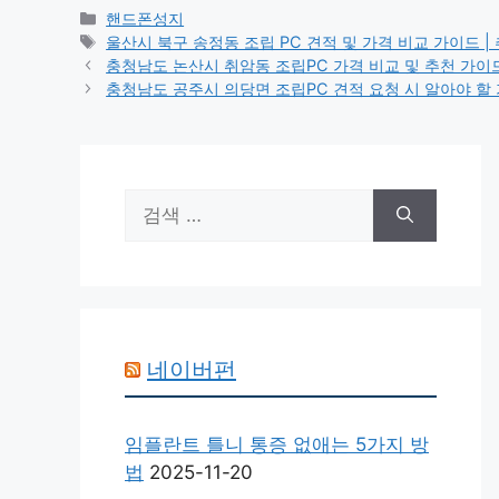
카
핸드폰성지
테
태
울산시 북구 송정동 조립 PC 견적 및 가격 비교 가이드 | 
고
그
충청남도 논산시 취암동 조립PC 가격 비교 및 추천 가이드 |
리
충청남도 공주시 의당면 조립PC 견적 요청 시 알아야 할 가격
검
색:
네이버펀
임플란트 틀니 통증 없애는 5가지 방
법
2025-11-20