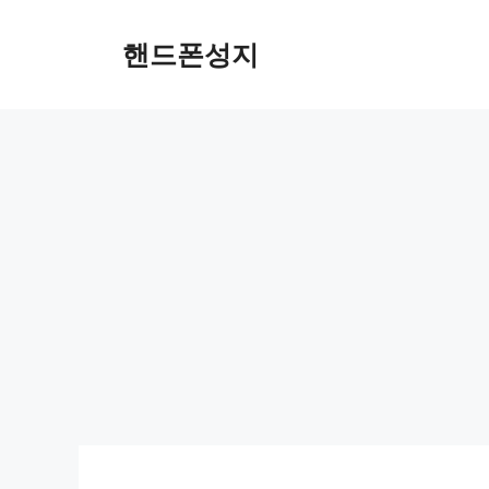
컨
텐
핸드폰성지
츠
로
건
너
뛰
기