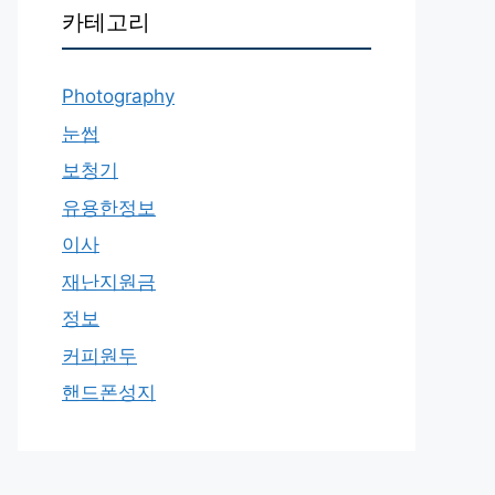
카테고리
Photography
눈썹
보청기
유용한정보
이사
재난지원금
정보
커피원두
핸드폰성지