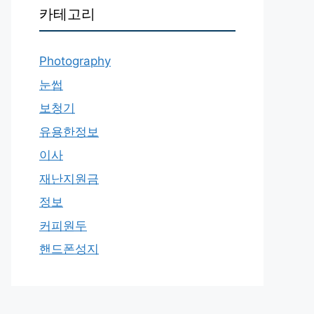
카테고리
Photography
눈썹
보청기
유용한정보
이사
재난지원금
정보
커피원두
핸드폰성지