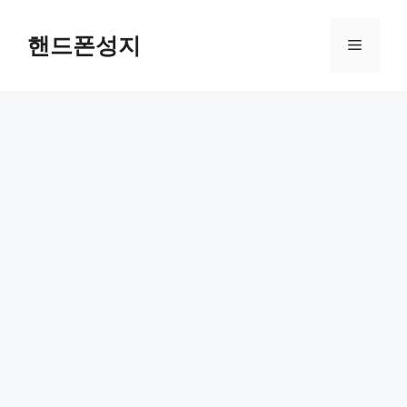
컨
텐
핸드폰성지
메
츠
로
뉴
건
너
뛰
기