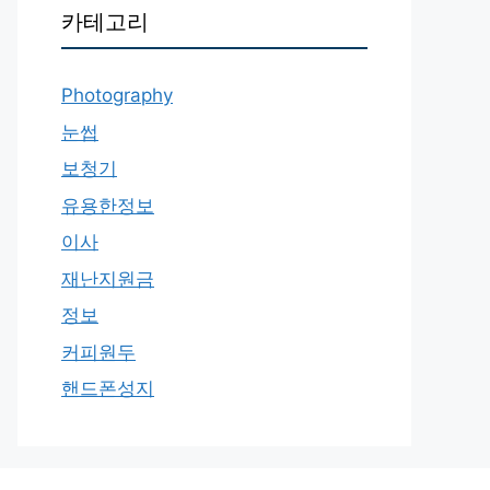
카테고리
Photography
눈썹
보청기
유용한정보
이사
재난지원금
정보
커피원두
핸드폰성지