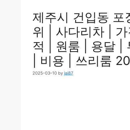
제주시 건입동 포
위 | 사다리차 | 가
적 | 원룸 | 용달 
| 비용 | 쓰리룸 2
2025-03-10
by
jai87