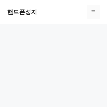
컨
텐
핸드폰성지
메
츠
로
뉴
건
너
뛰
기