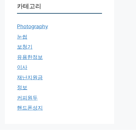
카테고리
Photography
눈썹
보청기
유용한정보
이사
재난지원금
정보
커피원두
핸드폰성지