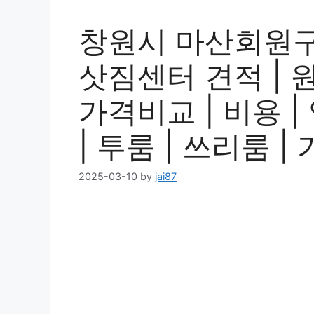
창원시 마산회원구
삿짐센터 견적 | 원룸
가격비교 | 비용 |
| 투룸 | 쓰리룸 | 
2025-03-10
by
jai87