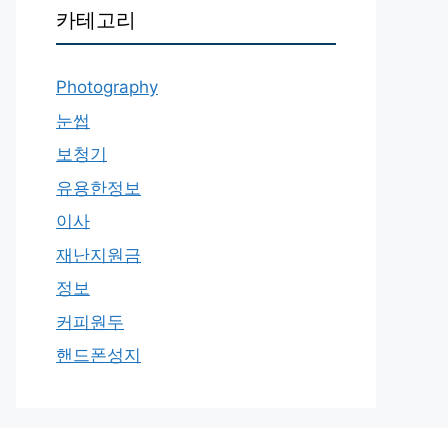
카테고리
Photography
눈썹
보청기
유용한정보
이사
재난지원금
정보
커피원두
핸드폰성지