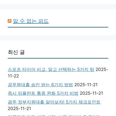
알 수 없는 피드
최신 글
스포츠 타이어 비교, 알고 선택하는 5가지 팁
2025-
11-22
공무원대출 승인 받는 6가지 방법
2025-11-21
즉시 임플란트 통증 완화 5가지 비법
2025-11-21
광주 정부지원대출 알아보자! 5가지 체크포인트
2025-11-21