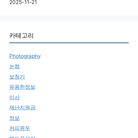
2025-11-21
카테고리
Photography
눈썹
보청기
유용한정보
이사
재난지원금
정보
커피원두