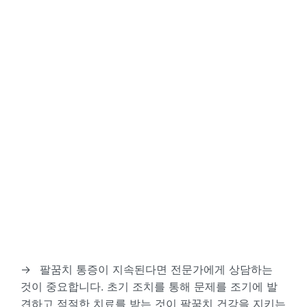
→
팔꿈치 통증이 지속된다면 전문가에게 상담하는
것이 중요합니다. 초기 조치를 통해 문제를 조기에 발
견하고 적절한 치료를 받는 것이 팔꿈치 건강을 지키는