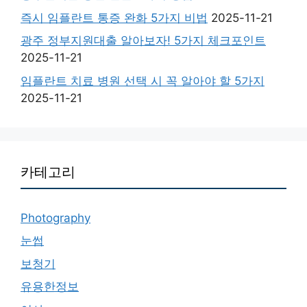
즉시 임플란트 통증 완화 5가지 비법
2025-11-21
광주 정부지원대출 알아보자! 5가지 체크포인트
2025-11-21
임플란트 치료 병원 선택 시 꼭 알아야 할 5가지
2025-11-21
카테고리
Photography
눈썹
보청기
유용한정보