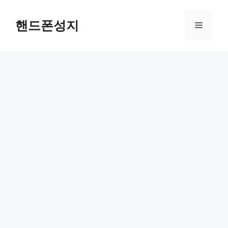
컨
텐
핸드폰성지
메
츠
로
뉴
건
너
뛰
기