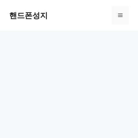
컨
텐
핸드폰성지
메
츠
로
뉴
건
너
뛰
기