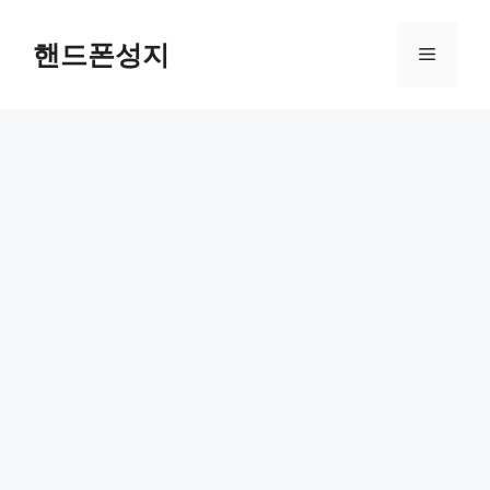
컨
텐
핸드폰성지
메
츠
로
뉴
건
너
뛰
기