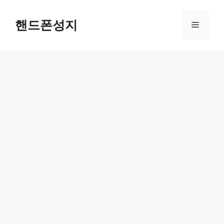
컨
텐
핸드폰성지
메
츠
로
뉴
건
너
뛰
기