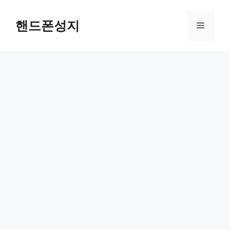
컨
텐
핸드폰성지
메
츠
로
뉴
건
너
뛰
기