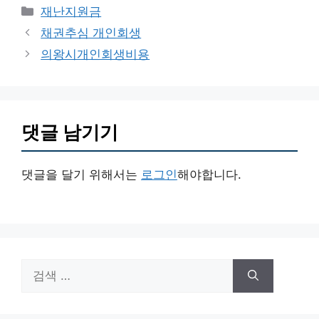
카
재난지원금
테
채권추심 개인회생
고
의왕시개인회생비용
리
댓글 남기기
댓글을 달기 위해서는
로그인
해야합니다.
검
색: