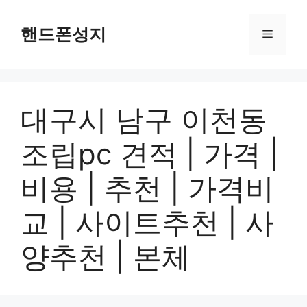
컨
텐
핸드폰성지
메
츠
로
뉴
건
너
대구시 남구 이천동
뛰
기
조립pc 견적 | 가격 |
비용 | 추천 | 가격비
교 | 사이트추천 | 사
양추천 | 본체