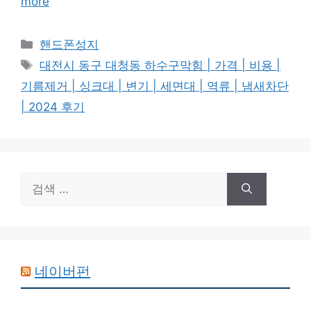
more
카
핸드폰성지
테
태
대전시 동구 대청동 하수구막힘 | 가격 | 비용 |
고
그
기름제거 | 싱크대 | 변기 | 세면대 | 역류 | 냄새차단
리
| 2024 후기
검
색:
네이버펀