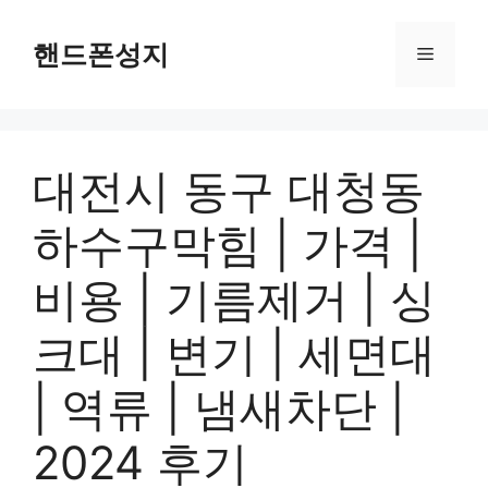
컨
텐
핸드폰성지
메
츠
로
뉴
건
너
대전시 동구 대청동
뛰
기
하수구막힘 | 가격 |
비용 | 기름제거 | 싱
크대 | 변기 | 세면대
| 역류 | 냄새차단 |
2024 후기