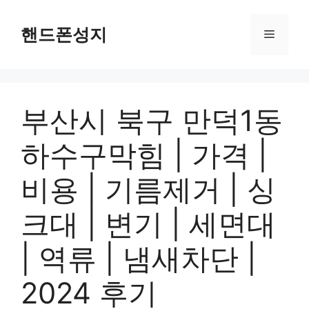
Skip
to
핸드폰성지
Menu
content
부산시 북구 만덕1동
하수구막힘 | 가격 |
비용 | 기름제거 | 싱
크대 | 변기 | 세면대
| 역류 | 냄새차단 |
2024 후기