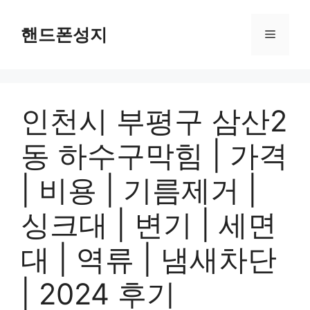
컨
텐
핸드폰성지
메
츠
로
뉴
건
너
인천시 부평구 삼산2
뛰
기
동 하수구막힘 | 가격
| 비용 | 기름제거 |
싱크대 | 변기 | 세면
대 | 역류 | 냄새차단
| 2024 후기