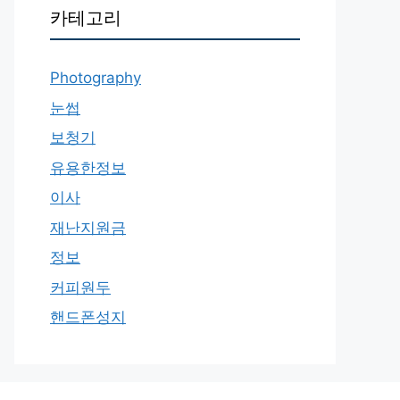
카테고리
Photography
눈썹
보청기
유용한정보
이사
재난지원금
정보
커피원두
핸드폰성지