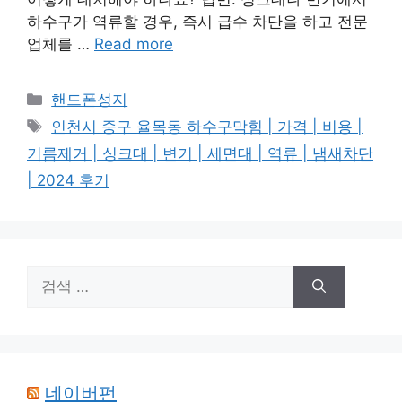
하수구가 역류할 경우, 즉시 급수 차단을 하고 전문
업체를 …
Read more
카
핸드폰성지
테
태
인천시 중구 율목동 하수구막힘 | 가격 | 비용 |
고
그
기름제거 | 싱크대 | 변기 | 세면대 | 역류 | 냄새차단
리
| 2024 후기
검
색:
네이버펀