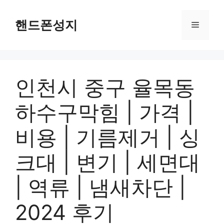
컨
텐
핸드폰성지
메
츠
로
뉴
건
너
인천시 중구 율목동
뛰
기
하수구막힘 | 가격 |
비용 | 기름제거 | 싱
크대 | 변기 | 세면대
| 역류 | 냄새차단 |
2024 후기