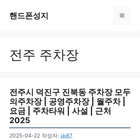
컨
텐
핸드폰성지
메
츠
로
뉴
건
너
전주 주차장
뛰
기
전주시 덕진구 진북동 주차장 모두
의주차장 | 공영주차장 | 월주차 |
요금 | 주차타워 | 사설 | 근처
2025
2025-04-22
작성자:
jai87