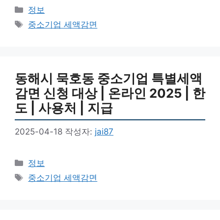
카
정보
테
태
중소기업 세액감면
고
그
리
동해시 묵호동 중소기업 특별세액
감면 신청 대상 | 온라인 2025 | 한
도 | 사용처 | 지급
2025-04-18
작성자:
jai87
카
정보
테
태
중소기업 세액감면
고
그
리