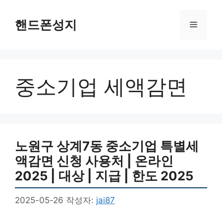
컨
텐
핸드폰성지
메
츠
로
뉴
건
너
중소기업 세액감면
뛰
기
노원구 상계7동 중소기업 특별세
액감면 신청 사용처 | 온라인
2025 | 대상 | 지급 | 한도 2025
2025-05-26
작성자:
jai87