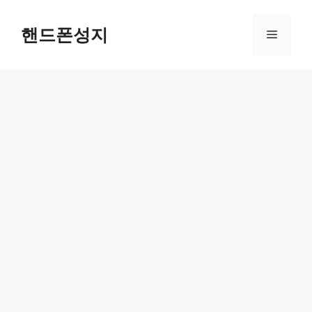
컨
텐
핸드폰성지
메
츠
로
뉴
건
너
뛰
기