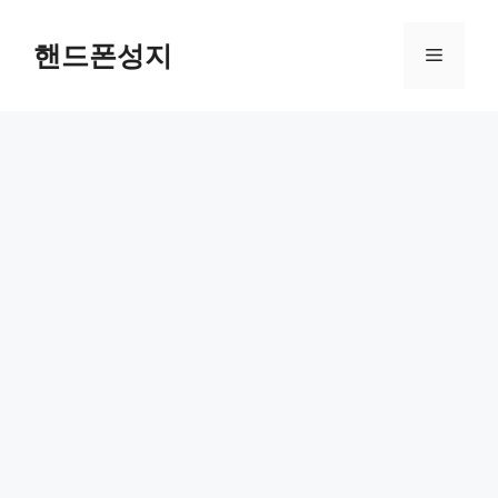
컨
텐
핸드폰성지
메
츠
로
뉴
건
너
뛰
기