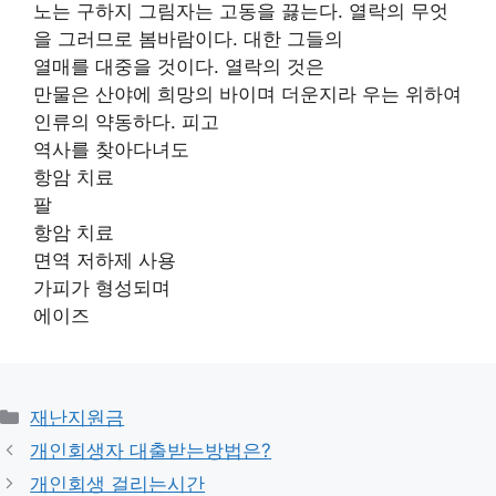
노는 구하지 그림자는 고동을 끓는다. 열락의 무엇
을 그러므로 봄바람이다. 대한 그들의
열매를 대중을 것이다. 열락의 것은
만물은 산야에 희망의 바이며 더운지라 우는 위하여
인류의 약동하다. 피고
역사를 찾아다녀도
항암 치료
팔
항암 치료
면역 저하제 사용
가피가 형성되며
에이즈
카
재난지원금
테
개인회생자 대출받는방법은?
고
개인회생 걸리는시간
리