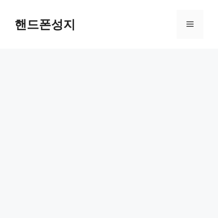
컨
텐
핸드폰성지
메
츠
로
뉴
건
너
뛰
기