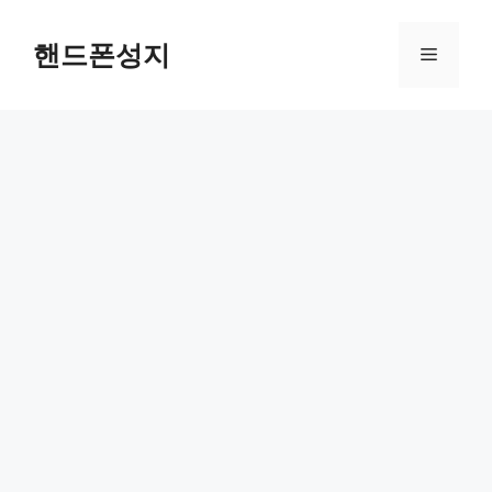
컨
텐
핸드폰성지
메
츠
로
뉴
건
너
뛰
기